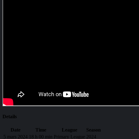
Details
Date
Time
League
Season
5 mars 2024
18 h 00 min
Primary League
2024